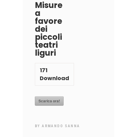
Misure
a
favore
dei
piccoli
teatri
liguri
171
Download
Scarica ora!
BY
ARMANDO SANNA